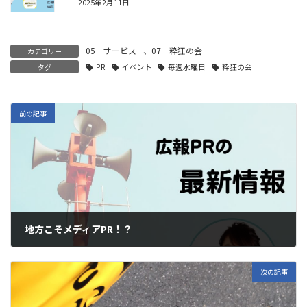
2025年2月11日
05 サービス
、
07 粋狂の会
カテゴリー
タグ
PR
イベント
毎週水曜日
粋狂の会
前の記事
地方こそメディアPR！？
2022年12月6日
次の記事