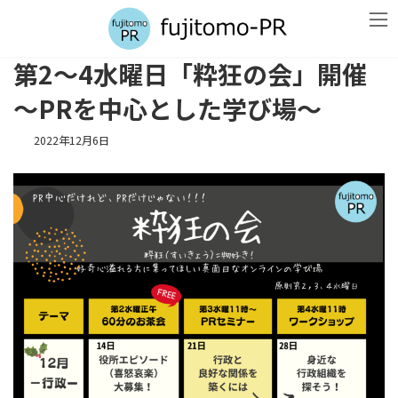
コ
ナ
ン
ビ
テ
ゲ
ン
ー
第2～4水曜日「粋狂の会」開催
ツ
シ
へ
ョ
～PRを中心とした学び場～
ス
ン
キ
に
2022年12月6日
ッ
移
プ
動