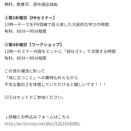
無料、飲食可、途中退出自由
②第3水曜日【PRセミナー】
11時～テーマをPR目線で捉え直した大局的な学びの時間
有料、60分～90分程度
③第4水曜日【ワークショップ】
11時～セミナー内容をヒントに「自分ゴト」で没頭する時間
有料、60分～90分程度
この世の潮流に則って
「役に立つこと」への期待も叶えながら
不毛な面白さを体感していただけると嬉しいです！！！
②③はセットでご参加ください。
↓詳細とお申込みフォームはこちら
http://ws.formzu.net/dist/S261654080/