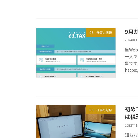
9月
06 仕事の記録
2024年
当We
一人で
事です
https:/
初め
06 仕事の記録
は税
2022年
知らな