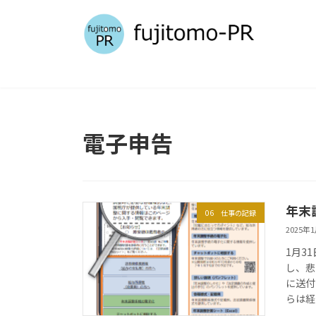
コ
ナ
ン
ビ
テ
ゲ
ン
ー
ツ
シ
へ
ョ
ス
ン
キ
に
電子申告
ッ
移
プ
動
年末
06 仕事の記録
2025年
1月3
し、悲
に送付
らは経