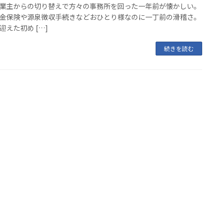
業主からの切り替えで方々の事務所を回った一年前が懐かしい。ㅤㅤ
金保険や源泉徴収手続きなどおひとり様なのに一丁前の滑稽さ。ㅤㅤ
迎えた初め […]
続きを読む