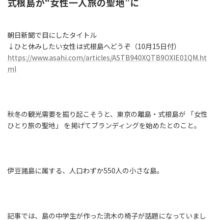
式根島が“女性一人旅の聖地”に
朝日新聞で目にしたタイトル
↓ひと休みしたい女性は式根島へどうぞ（10月15日付）
https://www.asahi.com/articles/ASTB940XQTB9OXIE01QM.ht
ml
秋冬の観光需要を掘り起こそうと、東京の離島・式根島が 「女性
ひとり旅の聖地」 を掲げてブランディングを始めたとのこと。
伊豆諸島に属する、人口わずか550人の小さな島。
記事では、島の中学生が作った流木の椅子が話題になっていまし