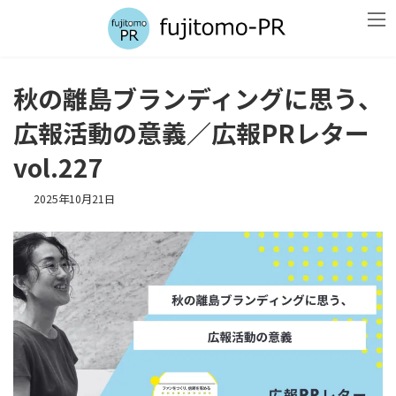
コ
ナ
ン
ビ
テ
ゲ
ン
ー
ツ
シ
秋の離島ブランディングに思う、
へ
ョ
ス
ン
広報活動の意義／広報PRレター
キ
に
ッ
移
vol.227
プ
動
2025年10月21日