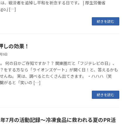
日は、戦没者を追悼し平和を祈念する日です。 | 厚生労働省
go.j […]
続きを読む
押しの効果！
8月9日
日。 何の日かご存知ですか？？ 関東圏だと「フジテレビの日」、
？をする方なら「ライオンズゲート」が開く日！と、答えるかも
せんね。 実は、調べるとたくさん出てきます。 ・ハハハ（笑
繋がると「笑いの […]
続きを読む
22年7月の活動記録～冷凍食品に救われる夏のPR活