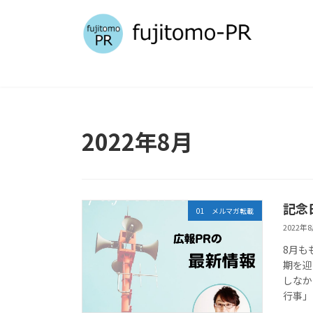
コ
ナ
ン
ビ
テ
ゲ
ン
ー
ツ
シ
へ
ョ
ス
ン
キ
に
2022年8月
ッ
移
プ
動
記念
01 メルマガ転載
2022年
8月も
期を迎
しなか
行事」