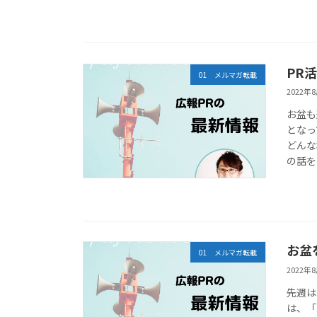
PR
01 メルマガ転載
2022年
お盆も
となっ
どんな
の話を
お盆
01 メルマガ転載
2022年
先週は
は、「