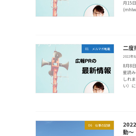
月15
(mhlw.
二度
01 メルマガ転載
2022年
8月8
星読み
しれま
い）に
20
06 仕事の記録
動～