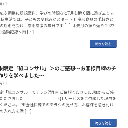
8月7日
応＆調整に新規案件、学びの時間など7月も瞬く間に過ぎ去りま
 私生活では、子どもの夏休みがスタート！ 冷凍食品の手軽さと
の恩恵を受け、感謝感激の毎日です＾＾ ↓先月の振り返り 2022
の活動記録～南 […]
続きを読む
末限定「紙コンサル」＞のご感想～お客様目線のチ
作りを学べました～
8月7日
定「紙コンサル」でチラシ添削をご依頼くださったJ様からご感
いただきました。 Q1.サービスをご依頼した理由を
ください。 PR会社目線でのチラシの見せ方、お客様を惹き付け
の入れ方を添 […]
続きを読む