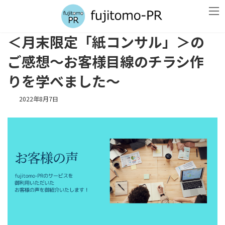
コ
ナ
ン
ビ
テ
ゲ
ン
ー
＜月末限定「紙コンサル」＞の
ツ
シ
へ
ョ
ご感想～お客様目線のチラシ作
ス
ン
キ
に
りを学べました～
ッ
移
プ
動
2022年8月7日