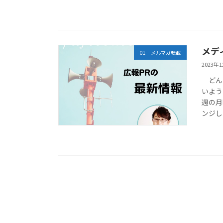
メデ
01 メルマガ転載
2023年
どん
いよ
週の月
ンジ