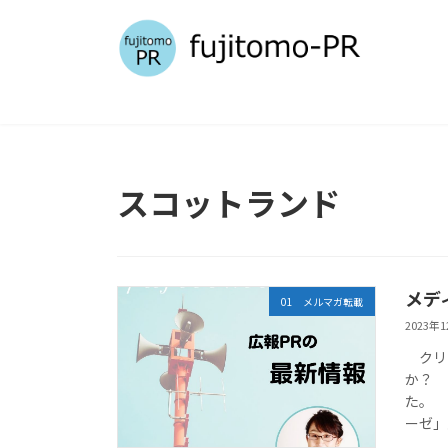
コ
ナ
ン
ビ
テ
ゲ
ン
ー
ツ
シ
へ
ョ
ス
ン
キ
に
スコットランド
ッ
移
プ
動
メデ
01 メルマガ転載
2023年
クリス
か？
た。
ーゼ」