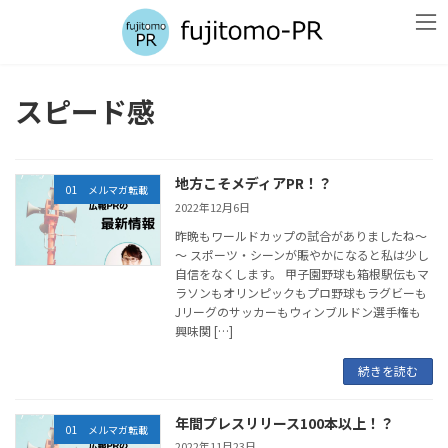
コ
ナ
ン
ビ
テ
ゲ
ン
ー
ツ
シ
スピード感
へ
ョ
ス
ン
キ
に
ッ
移
地方こそメディアPR！？
プ
動
01 メルマガ転載
2022年12月6日
昨晩もワールドカップの試合がありましたね～
～ スポーツ・シーンが賑やかになると私は少し
自信をなくします。 甲子園野球も箱根駅伝もマ
ラソンもオリンピックもプロ野球もラグビーも
Jリーグのサッカーもウィンブルドン選手権も
興味関 […]
続きを読む
年間プレスリリース100本以上！？
01 メルマガ転載
2022年11月23日