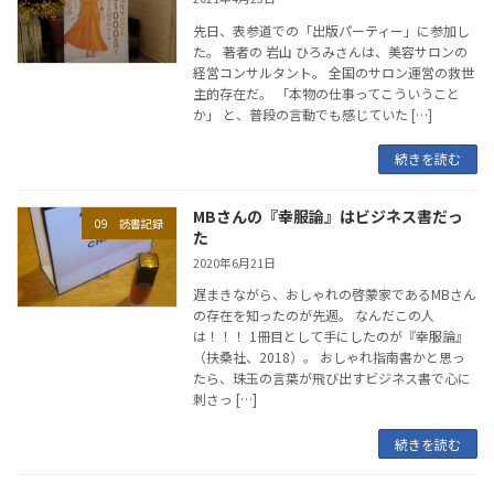
先日、表参道での「出版パーティー」に参加し
た。 ㅤㅤㅤㅤ著者の 岩山 ひろみさんは、美容サロンの
経営コンサルタント。 全国のサロン運営の救世
主的存在だ。ㅤㅤ 「本物の仕事ってこういうこと
か」 と、普段の言動でも感じていた […]
続きを読む
MBさんの『幸服論』はビジネス書だっ
09 読書記録
た
2020年6月21日
遅まきながら、おしゃれの啓蒙家であるMBさん
の存在を知ったのが先週。 なんだこの人
は！！！ 1冊目として手にしたのが『幸服論』
（扶桑社、2018）。 おしゃれ指南書かと思っ
たら、珠玉の言葉が飛び出すビジネス書で心に
刺さっ […]
続きを読む