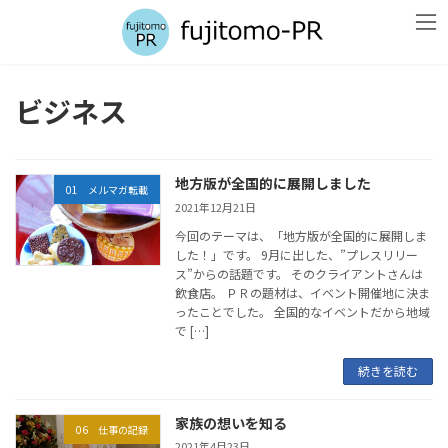
コ
ナ
ン
ビ
テ
ゲ
ン
ー
ツ
シ
ビジネス
へ
ョ
ス
ン
キ
に
ッ
移
地方版が全国的に展開しました
プ
動
01 メルマガ転載
2021年12月21日
今回のテーマは、「地方版が全国的に展開しま
した！」です。 9月に出した、”プレスリリー
ス”からの話題です。 そのクライアントさんは
飲食店。 ＰＲの題材は、イベント開催地に決ま
ったことでした。 全国的なイベントだから地域
で […]
続きを読む
家族の想いを知る
06 仕事の記録
2021年4月23日