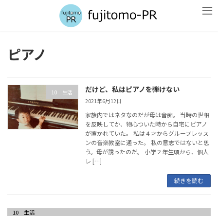
コ
ナ
ン
ビ
テ
ゲ
ン
ー
ツ
シ
ピアノ
へ
ョ
ス
ン
キ
に
ッ
移
だけど、私はピアノを弾けない
プ
動
10 生活
2021年6月12日
家族内ではネタなのだが母は音痴。 当時の世相
を反映してか、物心ついた時から自宅にピアノ
が置かれていた。 私は４才からグループレッス
ンの音楽教室に通った。 私の意志ではないと思
う。母が誘ったのだ。 小学２年生頃から、個人
レ […]
続きを読む
10 生活