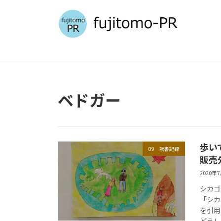
コ
ナ
ン
ビ
テ
ゲ
ン
ー
ツ
シ
へ
ョ
ス
ン
キ
に
ベドガー
ッ
移
プ
動
歩い
09 読書記録
販売
2020年
シカゴ
「シカ
を引用
どうし