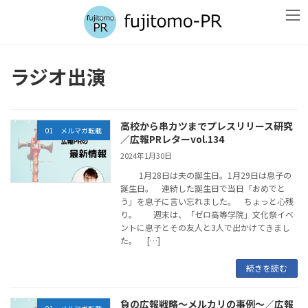
コ
ナ
ン
ビ
テ
ゲ
ン
ー
ツ
シ
ラジオ出演
へ
ョ
ス
ン
キ
に
ッ
移
高校から串カツまでプレスリリース研究
プ
動
01 メルマガ転載
／広報PRレターvol.134
2024年1月30日
1月28日は夫の誕生日。1月29日は息子の
誕生日。 連続した誕生日で当日「おめでと
う」を息子に言い忘れました。 ちょっと心残
り。 週末は、「ゼロ高等学院」文化祭イベ
ントに息子とその友人と3人で出かけてきまし
た。 […]
続きを読む
負の広報戦略～メルカリの事例～／広報