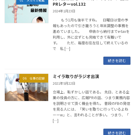
01 メルマガ転載
PRレターvol.132
2024年1月23日
もう1月も後半ですね。 日曜日は雪の予
報もあったので引き籠ろうと年末調整の事務を
進めていました。 申告から納付までe-taxを
利用し、外に出ずとも完結できて有難いで
す。 ただ、毎度右往左往して終えているの
で 私 […]
続きを読む
ミイラ取りがラジオ出演
06 仕事の記録
2021年5月22日
立場上、恥ずかしい話である。 先日、とある企
業の役員の方に、広報PRの話、つまり業務内容
を説明させて頂く機会を得た。 普段のFBの発信
を見る人には、「笑いを取りに行っているよね
ーーw」と、言われることが多い。 つまり、「
[…]
続きを読む