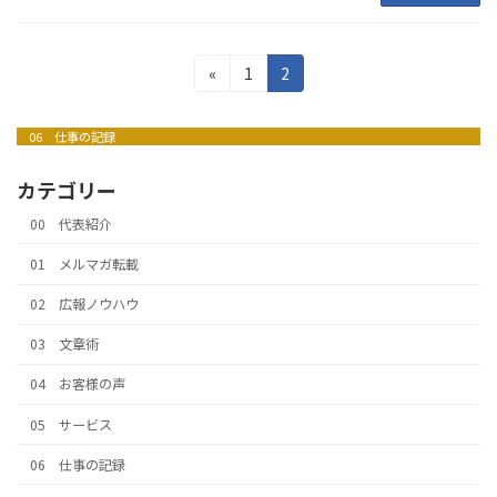
投
固
固
«
1
2
定
定
稿
ペ
ペ
の
06 仕事の記録
ー
ー
ジ
ジ
ペ
カテゴリー
ー
00 代表紹介
ジ
01 メルマガ転載
送
02 広報ノウハウ
り
03 文章術
04 お客様の声
05 サービス
06 仕事の記録