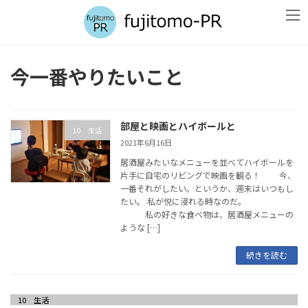
コ
ナ
ン
ビ
テ
ゲ
ン
ー
ツ
シ
今一番やりたいこと
へ
ョ
ス
ン
キ
に
ッ
移
部屋と映画とハイボールと
プ
動
10 生活
2021年6月16日
居酒屋みたいなメニューを並べてハイボールを
片手に自宅のリビングで映画を観る！ 今、
一番それがしたい。というか、週末はいつもし
たい。 私が悦に浸れる時なのだ。
私の好きな食べ物は、居酒屋メニューの
ような […]
続きを読む
10 生活