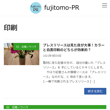
コ
ナ
ン
ビ
テ
ゲ
ン
ー
ツ
シ
印刷
へ
ョ
ス
ン
キ
に
ッ
移
プレスリリースは見た目が大事！カラー
プ
動
02 広報ノウハウ
と白黒印刷のどちらが効果的？
2021年9月30日
取材に来た記者の方が、 自分の書いた「プレス
リリース」を 手にしているとドキリとします。
やはり記者さんの情報ソースは 「プレスリリ
ース」なのだな、と 改めて思います。
1.一瞬で判断されるプレスリリース […]
続きを読む
02 広報ノウハウ