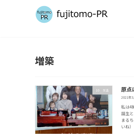
コ
ナ
ン
ビ
テ
ゲ
ン
ー
ツ
シ
へ
ョ
ス
ン
キ
に
増築
ッ
移
プ
動
原点
10 生活
2021年
私は4
誕生と
まるち
いね） 