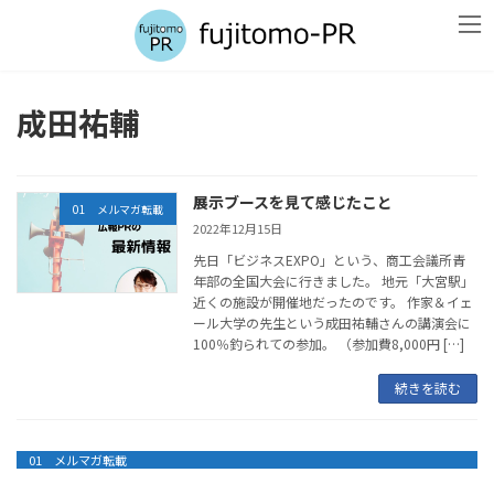
コ
ナ
ン
ビ
テ
ゲ
ン
ー
ツ
シ
成田祐輔
へ
ョ
ス
ン
キ
に
ッ
移
展示ブースを見て感じたこと
プ
動
01 メルマガ転載
2022年12月15日
先日「ビジネスEXPO」という、商工会議所青
年部の全国大会に行きました。 地元「大宮駅」
近くの施設が開催地だったのです。 作家＆イェ
ール大学の先生という成田祐輔さんの講演会に
100％釣られての参加。 （参加費8,000円 […]
続きを読む
01 メルマガ転載