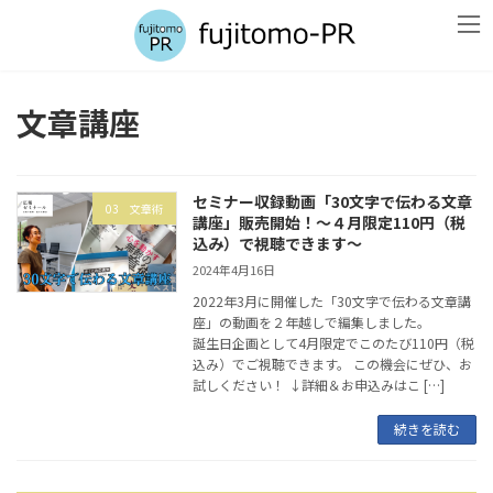
コ
ナ
ン
ビ
テ
ゲ
ン
ー
ツ
シ
文章講座
へ
ョ
ス
ン
キ
に
ッ
移
セミナー収録動画「30文字で伝わる文章
プ
動
03 文章術
講座」販売開始！～４月限定110円（税
込み）で視聴できます～
2024年4月16日
2022年3月に開催した「30文字で伝わる文章講
座」の動画を２年越しで編集しました。
誕生日企画として4月限定でこのたび110円（税
込み）でご視聴できます。 この機会にぜひ、お
試しください！ ↓詳細＆お申込みはこ […]
続きを読む