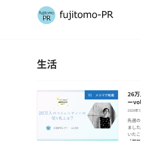
コ
ナ
ン
ビ
テ
ゲ
ン
ー
ツ
シ
へ
ョ
ス
ン
キ
に
生活
ッ
移
プ
動
26
01 メルマガ転載
ーvol
2026年
先週の
ました
いたこ
「業務