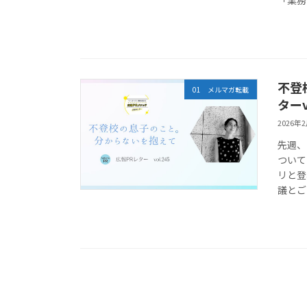
不登
01 メルマガ転載
ターv
2026年
先週、
ついて
リと登
議とご