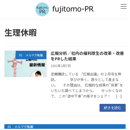
コ
ナ
ン
ビ
テ
ゲ
ン
ー
ツ
シ
生理休暇
へ
ョ
ス
ン
キ
に
ッ
移
広報分析／社内の福利厚生の改革・改善
プ
動
01 メルマガ転載
をPRした結果
2022年1月7日
定期購読している 「広報会議」の２月号を熟
読。 学びが多く、遅々として進まな
い。 その理由は、 広報的な成果の”背景”を
いちいち調べてしまうから。 せっかくなの
で、 この”途中下車”の様子をシェア！ […]
続きを読む
01 メルマガ転載