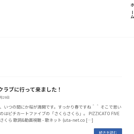
ホー
クラブに行って来ました！
3月29日
、いつの間にか桜が満開です。すっかり春ですね＾＾ そこで思い
のはピチカートファイブの「さくらさくら」。 PIZZICATO FIVE
くら 歌詞&動画視聴 - 歌ネット (uta-net.co […]
続きを読む