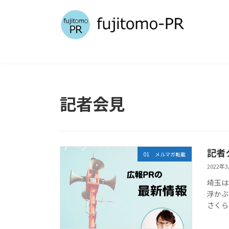
コ
ナ
ン
ビ
テ
ゲ
ン
ー
ツ
シ
へ
ョ
ス
ン
キ
に
記者会見
ッ
移
プ
動
記者
01 メルマガ転載
2022年
埼玉は
浮かぶ
さくらさ