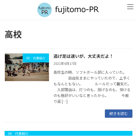
コ
ナ
ン
ビ
テ
ゲ
ン
ー
ツ
シ
高校
へ
ョ
ス
ン
キ
に
ッ
移
逃げ足は速いが、大丈夫だよ！
プ
動
00 代表紹介
2021年6月17日
高校生の時、ソフトボール部に入っていた。
自由気ままにやっていたので、上手く
もなんともない。 ルールだって朧気だ。
入部理由は、打つのも、投げるのも、受ける
のも格好がいいなと思ったから。 今振
り返 […]
続きを読む
00 代表紹介