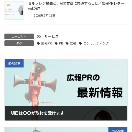
セルフレジ撤去と、AIの文章に共通すること／広報PRレター
vol.267
2026年7月16日
05 サービス
カテゴリー
タグ
広報PR
PR
広報
コンサルティング
前の記事
明日は〇〇が取材を受けます
2023年12月5日
次の記事