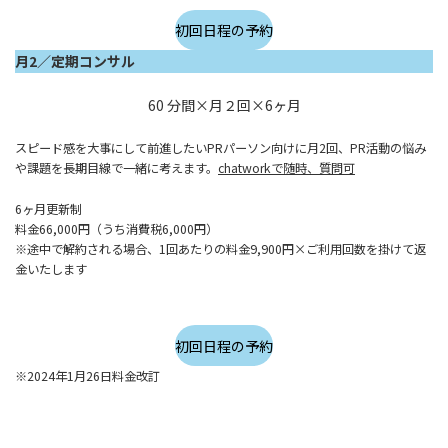
初回日程の予約
月2／定期コンサル
60 分間×月２回×6ヶ月
スピード感を大事にして前進したいPRパーソン向けに月2回、PR活動の悩み
や課題を長期目線で一緒に考えます。
chatworkで随時、質問可
6ヶ月更新制
料金66,000円（うち消費税6,000円）
※途中で解約される場合、1回あたりの料金9,900円×ご利用回数を掛けて返
金いたします
初回日程の予約
※2024年1月26日料金改訂