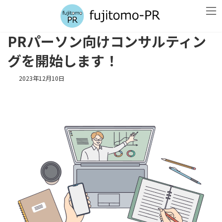
コ
ナ
ン
ビ
テ
ゲ
ン
ー
PRパーソン向けコンサルティン
ツ
シ
へ
ョ
グを開始します！
ス
ン
キ
に
2023年12月10日
ッ
移
プ
動