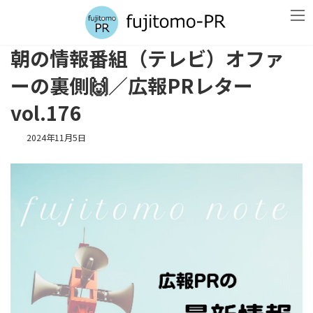
コ
ナ
ン
ビ
テ
ゲ
ン
ー
朝の情報番組（テレビ）オファ
ツ
シ
へ
ョ
ーの裏側🙌／広報PRレター
ス
ン
キ
に
vol.176
ッ
移
プ
動
2024年11月5日