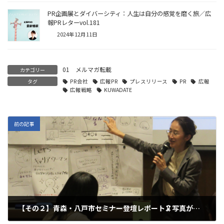
PR企画展とダイバーシティ：人生は自分の感覚を磨く旅／広
報PRレターvol.181
2024年12月11日
01 メルマガ転載
カテゴリー
タグ
PR会社
広報PR
プレスリリース
PR
広報
広報戦略
KUWADATE
前の記事
【その２】青森・八戸市セミナー登壇レポート🦑写真が届きました！