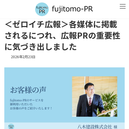
コ
ナ
ン
ビ
テ
ゲ
ン
ー
＜ゼロイチ広報＞各媒体に掲載
ツ
シ
へ
ョ
されるにつれ、広報PRの重要性
ス
ン
キ
に
に気づき出しました
ッ
移
プ
動
2026年2月23日