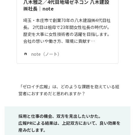
八木雅之／4代目地場ゼネコン 八木建設
㈱社長｜note
埼玉・本庄市で創業70年の八木建設㈱4代目社
長。 2代目は祖母で23年間女性社長の時代が。
歴史を大事に女性技術者の活躍を目指します。
会社の想いや働き方、環境に貢献す…
note（ノート）
「ゼロイチ広報」は、どのような課題を抱えている経
営者におすすめだと思われますか？
採用と仕事の機会、双方を見出したいかた。
広報PRによる結果は、上記双方において、良い効果を
産みだします。