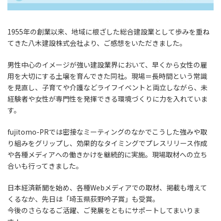
1955年の創業以来、地域に根ざした総合建設業として歩みを重ね
てきた八木建設株式会社より、ご感想をいただきました。
男性中心のイメージが強い建設業界において、早くから女性の雇
用を大切にする土壌を育んできた同社。現場＝長時間という常識
を見直し、子育てや介護などライフイベントと両立しながら、未
経験者や女性が専門性を発揮できる環境づくりに力を入れていま
す。
fujitomo-PRでは密接なミーティングのなかでこうした強みや取
り組みをグリップし、効果的なタイミングでプレスリリース作成
や各種メディアへの働きかけを継続的に実施。現場取材への立ち
合いも行ってきました。
日本経済新聞を始め、各種Webメディアでの取材、掲載も増えて
くるなか、先日は「埼玉県荻野吟子賞」も受賞。
今後のさらなるご活躍、ご発展をともにサポートしてまいりま