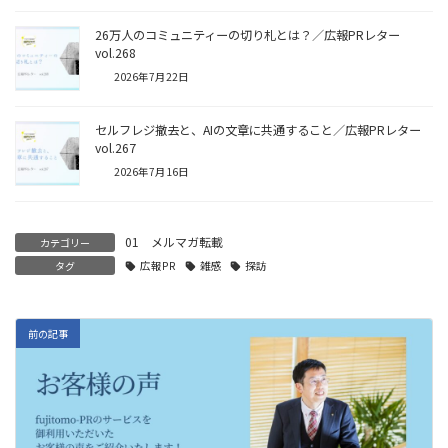
26万人のコミュニティーの切り札とは？／広報PRレター
vol.268
2026年7月22日
セルフレジ撤去と、AIの文章に共通すること／広報PRレター
vol.267
2026年7月16日
01 メルマガ転載
カテゴリー
タグ
広報PR
雑感
探訪
前の記事