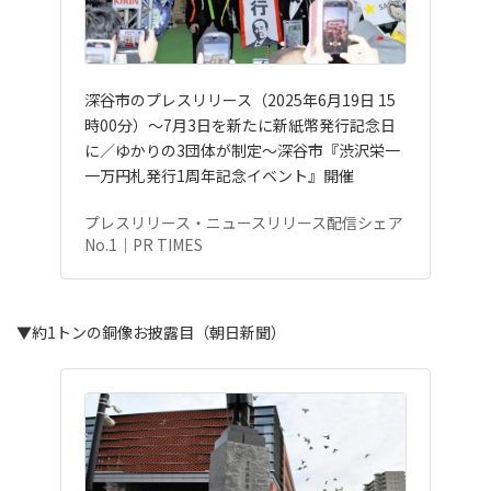
深谷市のプレスリリース（2025年6月19日 15
時00分）～7月3日を新たに新紙幣発行記念日
に／ゆかりの3団体が制定～深谷市『渋沢栄一
一万円札発行1周年記念イベント』開催
プレスリリース・ニュースリリース配信シェア
No.1｜PR TIMES
▼約1トンの銅像お披露目（朝日新聞）