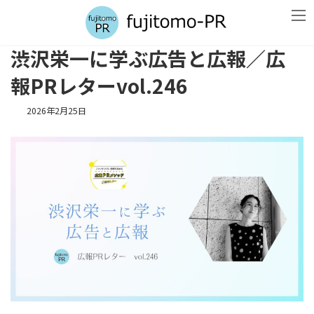
コ
ナ
ン
ビ
テ
ゲ
ン
ー
渋沢栄一に学ぶ広告と広報／広
ツ
シ
へ
ョ
報PRレターvol.246
ス
ン
キ
に
2026年2月25日
ッ
移
プ
動