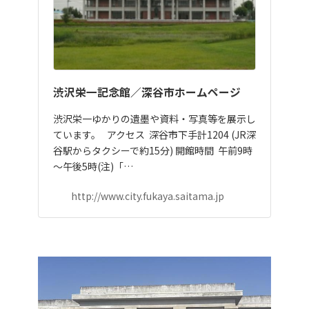
渋沢栄一記念館／深谷市ホームページ
渋沢栄一ゆかりの遺墨や資料・写真等を展示し
ています。 アクセス 深谷市下手計1204 (JR深
谷駅からタクシーで約15分) 開館時間 午前9時
～午後5時(注)「…
http://www.city.fukaya.saitama.jp