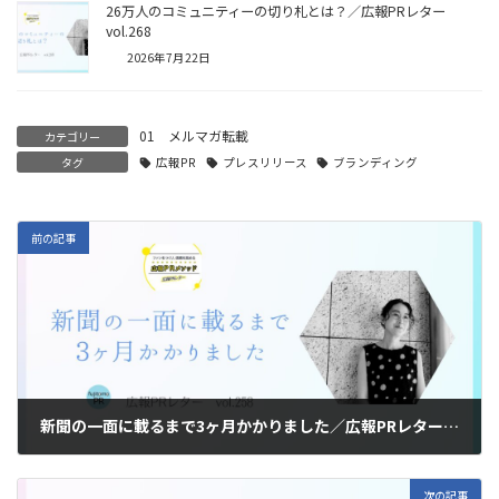
26万人のコミュニティーの切り札とは？／広報PRレター
vol.268
2026年7月22日
01 メルマガ転載
カテゴリー
タグ
広報PR
プレスリリース
ブランディング
前の記事
新聞の一面に載るまで3ヶ月かかりました／広報PRレターvol.258
2026年5月13日
次の記事