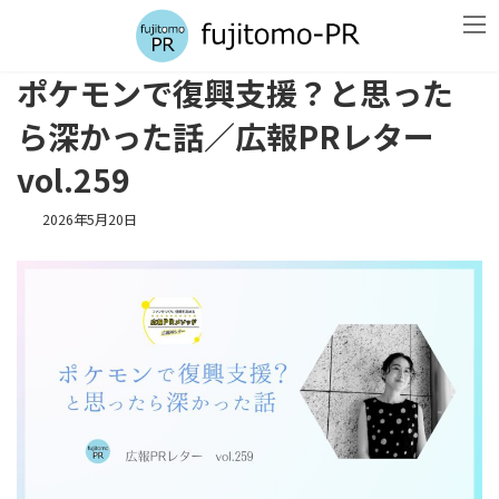
コ
ナ
ン
ビ
テ
ゲ
ン
ー
ポケモンで復興支援？と思った
ツ
シ
へ
ョ
ら深かった話／広報PRレター
ス
ン
キ
に
vol.259
ッ
移
プ
動
2026年5月20日