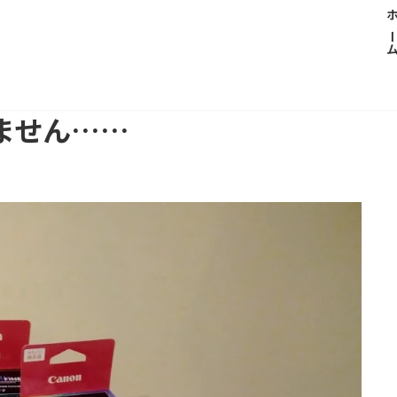
ホー
ません……