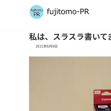
コ
ナ
ン
ビ
テ
ゲ
ン
ー
ツ
シ
へ
ョ
私は、スラスラ書いて
ス
ン
キ
に
2021年6月9日
ッ
移
プ
動