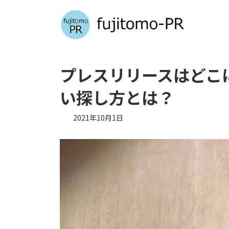
コ
ナ
ン
ビ
テ
ゲ
ン
ー
ツ
シ
へ
ョ
プレスリリースはどこ
ス
ン
キ
に
い探し方とは？
ッ
移
プ
動
2021年10月1日