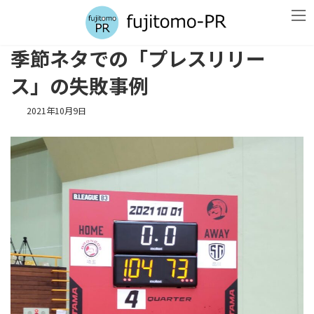
コ
ナ
ン
ビ
テ
ゲ
ン
ー
季節ネタでの「プレスリリー
ツ
シ
へ
ョ
ス」の失敗事例
ス
ン
キ
に
2021年10月9日
ッ
移
プ
動