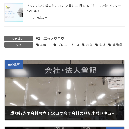
セルフレジ撤去と、AIの文章に共通すること／広報PRレター
vol.267
2026年7月16日
02 広報ノウハウ
カテゴリー
タグ
広報PR
プレスリリース
ネタ
失敗
季節感
前の記事
成り行きで会社設立！10日で合同会社の登記申請ドキュメント
2021年10月8日