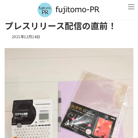
コ
ナ
ン
ビ
テ
ゲ
ン
ー
プレスリリース配信の直前！
ツ
シ
へ
ョ
2021年12月14日
ス
ン
キ
に
ッ
移
プ
動