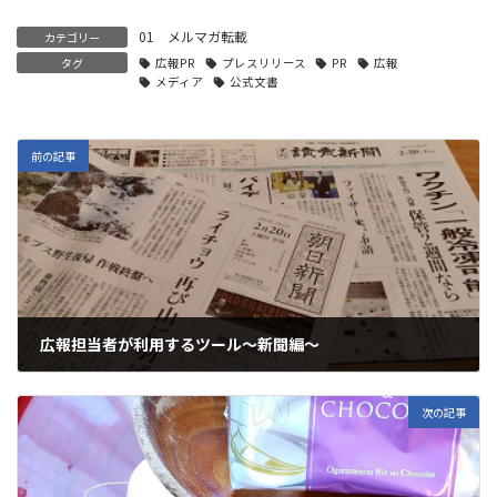
01 メルマガ転載
カテゴリー
タグ
広報PR
プレスリリース
PR
広報
メディア
公式文書
前の記事
広報担当者が利用するツール～新聞編～
2021年12月7日
次の記事