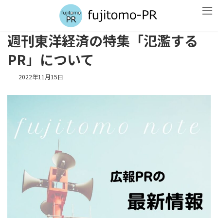
コ
ナ
ン
ビ
テ
ゲ
ン
ー
週刊東洋経済の特集「氾濫する
ツ
シ
へ
ョ
PR」について
ス
ン
キ
に
2022年11月15日
ッ
移
プ
動