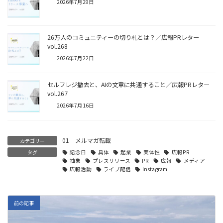
2026年7月29日
26万人のコミュニティーの切り札とは？／広報PRレター
vol.268
2026年7月22日
セルフレジ撤去と、AIの文章に共通すること／広報PRレター
vol.267
2026年7月16日
01 メルマガ転載
カテゴリー
タグ
記念日
具体
起業
実体性
広報PR
抽象
プレスリリース
PR
広報
メディア
広報活動
ライブ配信
Instagram
前の記事