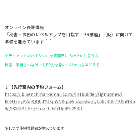
オンライン長期講座
「秘書・事務のレベルアップを目指す！PR講座」（仮）に向けて
準備を進めています＾＾
クライアントのオモシロいを真面目に広げたいと思う方、
秘書・事務さん以外でもPR力を身につけたい方はどうぞ
↓【先行案内の予約フォーム】
https://lb.benchmarkemail.com//listbuilder/signupnew?
IkfHTmyPVq9QQ0dYOXpWNf5pwVnAjsSIwgQLp0J3U67tO5iNRn
8gS8X4lBTFzgEtozrTjFZYUg4%253D
少しづつ予約登録者が増えています。