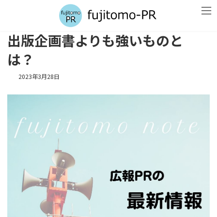
コ
ナ
ン
ビ
テ
ゲ
ン
ー
出版企画書よりも強いものと
ツ
シ
へ
ョ
は？
ス
ン
キ
に
2023年3月28日
ッ
移
プ
動